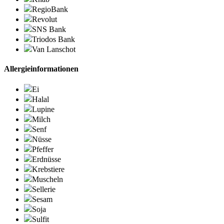
RegioBank
Revolut
SNS Bank
Triodos Bank
Van Lanschot
Allergieinformationen
Ei
Halal
Lupine
Milch
Senf
Nüsse
Pfeffer
Erdnüsse
Krebstiere
Muscheln
Sellerie
Sesam
Soja
Sulfit