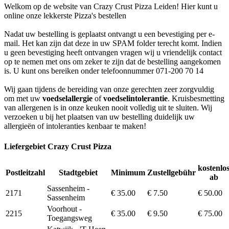
Welkom op de website van Crazy Crust Pizza Leiden! Hier kunt u
online onze lekkerste Pizza's bestellen
Nadat uw bestelling is geplaatst ontvangt u een bevestiging per e-
mail. Het kan zijn dat deze in uw SPAM folder terecht komt. Indien
u geen bevestiging heeft ontvangen vragen wij u vriendelijk contact
op te nemen met ons om zeker te zijn dat de bestelling aangekomen
is. U kunt ons bereiken onder telefoonnummer 071-200 70 14
Wij gaan tijdens de bereiding van onze gerechten zeer zorgvuldig
om met uw
voedselallergie
of
voedselintolerantie
. Kruisbesmetting
van allergenen is in onze keuken nooit volledig uit te sluiten. Wij
verzoeken u bij het plaatsen van uw bestelling duidelijk uw
allergieën of intoleranties kenbaar te maken!
Liefergebiet Crazy Crust Pizza
kostenlo
Postleitzahl
Stadtgebiet
Minimum
Zustellgebühr
ab
Sassenheim -
2171
€ 35.00
€ 7.50
€ 50.00
Sassenheim
Voorhout -
2215
€ 35.00
€ 9.50
€ 75.00
Toegangsweg